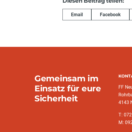
Diesen Beitrag teilen:
Email
Facebook
Gemeinsam im
KONT
Einsatz für eure
FF Neu
Rohrba
Sicherheit
4143 N
T: 07
M: 092