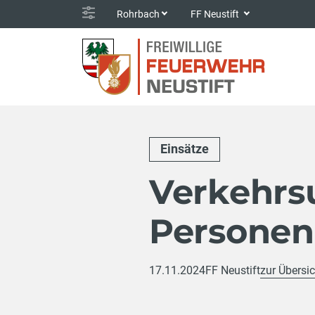
Rohrbach
FF Neustift
Einsätze
Verkehrsu
Personenr
17.11.2024
FF Neustift
zur Übersic