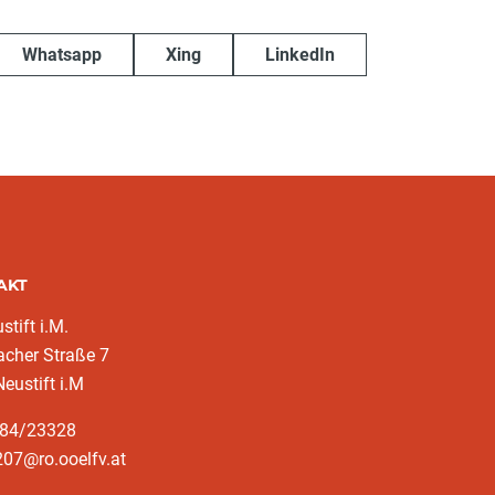
Whatsapp
Xing
LinkedIn
AKT
stift i.M.
cher Straße 7
eustift i.M
284/23328
07@ro.ooelfv.at