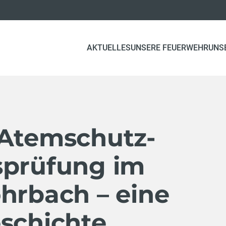
AKTUELLES
UNSERE FEUERWEHR
UNS
 Atemschutz-
sprüfung im
hrbach – eine
eschichte