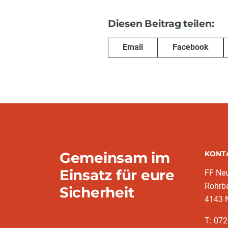
Diesen Beitrag teilen:
Email
Facebook
Gemeinsam im
KONT
Einsatz für eure
FF Neu
Rohrba
Sicherheit
4143 N
T: 07