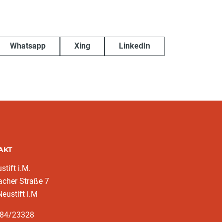
Whatsapp
Xing
LinkedIn
AKT
stift i.M.
cher Straße 7
eustift i.M
284/23328