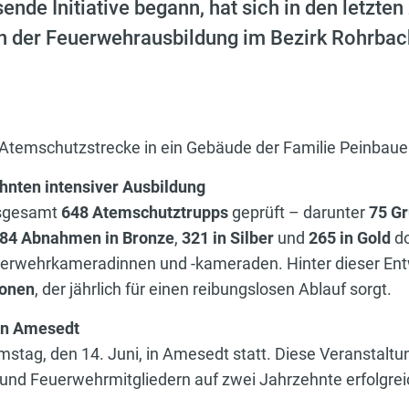
nde Initiative begann, hat sich in den letzte
 in der Feuerwehrausbildung im Bezirk Rohrbac
 Atemschutzstrecke in ein Gebäude der Familie Peinbaue
hnten intensiver Ausbildung
nsgesamt
648 Atemschutztrupps
geprüft – darunter
75 G
84 Abnahmen in Bronze
,
321 in Silber
und
265 in Gold
do
rwehrkameradinnen und -kameraden. Hinter dieser Entw
sonen
, der jährlich für einen reibungslosen Ablauf sorgt.
in Amesedt
stag, den 14. Juni, in Amesedt statt. Diese Veranstaltu
und Feuerwehrmitgliedern auf zwei Jahrzehnte erfolgre